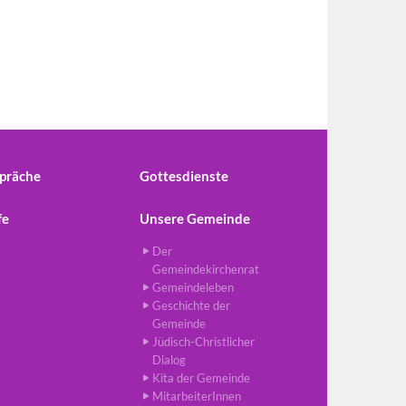
präche
Gottesdienste
fe
Unsere Gemeinde
Der
Gemeindekirchenrat
Gemeindeleben
Geschichte der
Gemeinde
Jüdisch-Christlicher
Dialog
Kita der Gemeinde
MitarbeiterInnen