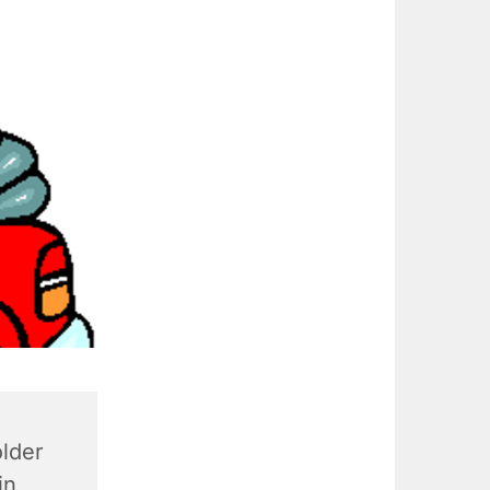
lder
in