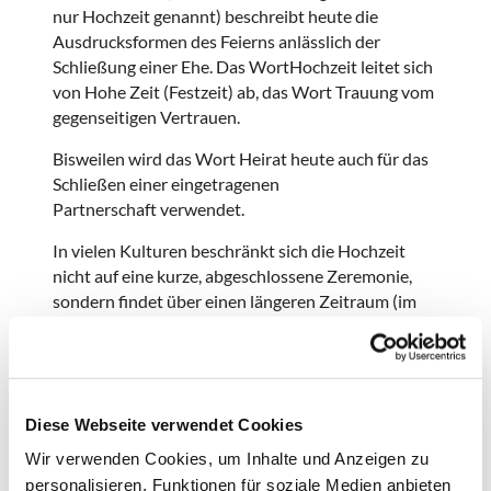
nur Hochzeit genannt) beschreibt heute die
Ausdrucksformen des Feierns anlässlich der
Schließung einer Ehe. Das WortHochzeit leitet sich
von Hohe Zeit (Festzeit) ab, das Wort Trauung vom
gegenseitigen Vertrauen.
Bisweilen wird das Wort Heirat heute auch für das
Schließen einer eingetragenen
Partnerschaft verwendet.
In vielen Kulturen beschränkt sich die Hochzeit
nicht auf eine kurze, abgeschlossene Zeremonie,
sondern findet über einen längeren Zeitraum (im
Orient bis mehrere Tage) statt. Ethnologen
sprechen in diesem Fall von einer „gradualistischen
Annäherung an die Ehe“. Die Hochzeit kann
als Passageritus für Braut und
Diese Webseite verwendet Cookies
Bräutigam betrachtet werden.
Wir verwenden Cookies, um Inhalte und Anzeigen zu
Bei der Hochzeit findet in vielen Kulturen ein
personalisieren, Funktionen für soziale Medien anbieten