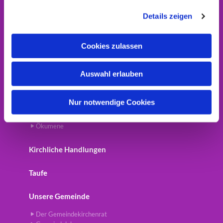
g
Gespräche
Details zeigen
s
a
Gottesdienste
u
Cookies zulassen
s
Hochzeit
w
Auswahl erlauben
a
Impressum
h
l
Nur notwendige Cookies
Interreligiöses
Ökumene
Kirchliche Handlungen
Taufe
Unsere Gemeinde
Der Gemeindekirchenrat