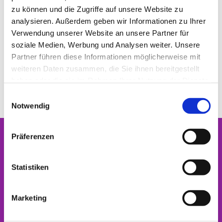
ritueller Austausch von Gütern oder Diensten statt
zu können und die Zugriffe auf unsere Website zu
(Brautgabe, Mitgift, Morgengabe, Brautbuch).
analysieren. Außerdem geben wir Informationen zu Ihrer
Diese gehören in vielen Fällen zu den wichtigsten
Verwendung unserer Website an unsere Partner für
ökonomischen Transaktionen im Leben eines
soziale Medien, Werbung und Analysen weiter. Unsere
Individuums neben der Kinderversorgung.
Partner führen diese Informationen möglicherweise mit
Viele unterschiedliche Hochzeitsbräuche gehören
weiteren Daten zusammen, die Sie ihnen bereitgestellt
zu den traditionellen Feiern, etwa der Polterabend.
haben oder die sie im Rahmen Ihrer Nutzung der Dienste
gesammelt haben.
E
Notwendig
i
n
w
Präferenzen
i
Home
l
Startseite
l
Statistiken
i
Beerdigung
g
Marketing
u
Förderverein
n