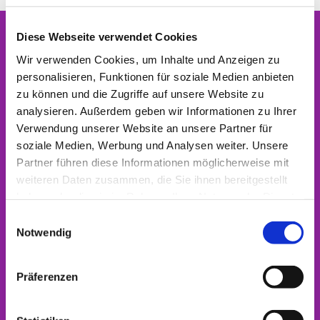
Diese Webseite verwendet Cookies
Home
Wir verwenden Cookies, um Inhalte und Anzeigen zu
personalisieren, Funktionen für soziale Medien anbieten
Startseite
zu können und die Zugriffe auf unsere Website zu
analysieren. Außerdem geben wir Informationen zu Ihrer
Beerdigung
Verwendung unserer Website an unsere Partner für
soziale Medien, Werbung und Analysen weiter. Unsere
Förderverein
Partner führen diese Informationen möglicherweise mit
weiteren Daten zusammen, die Sie ihnen bereitgestellt
Gespräche
haben oder die sie im Rahmen Ihrer Nutzung der Dienste
gesammelt haben.
Gottesdienste
E
Notwendig
i
Hochzeit
n
w
Präferenzen
Impressum
i
l
Interreligiöses