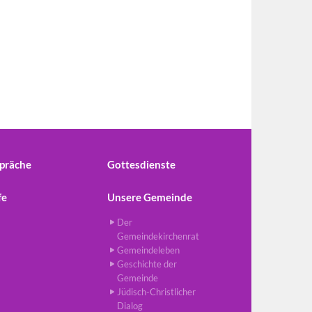
präche
Gottesdienste
fe
Unsere Gemeinde
Der
Gemeindekirchenrat
Gemeindeleben
Geschichte der
Gemeinde
Jüdisch-Christlicher
Dialog