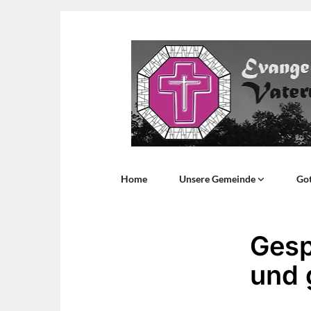
Home
Unsere Gemeinde
Got
Gesp
und 