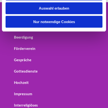
w
Auswahl erlauben
a
Home
h
l
Nur notwendige Cookies
Startseite
Beerdigung
Förderverein
Gespräche
Gottesdienste
Hochzeit
Impressum
Interreligiöses