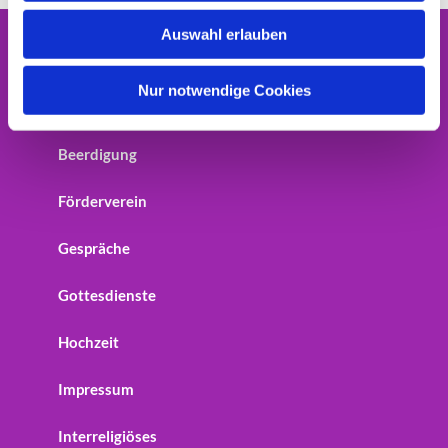
w
Auswahl erlauben
a
Home
h
l
Nur notwendige Cookies
Startseite
Beerdigung
Förderverein
Gespräche
Gottesdienste
Hochzeit
Impressum
Interreligiöses