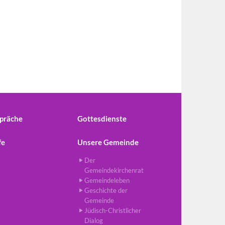
präche
Gottesdienste
fe
Unsere Gemeinde
Der
Gemeindekirchenrat
Gemeindeleben
Geschichte der
Gemeinde
Jüdisch-Christlicher
Dialog