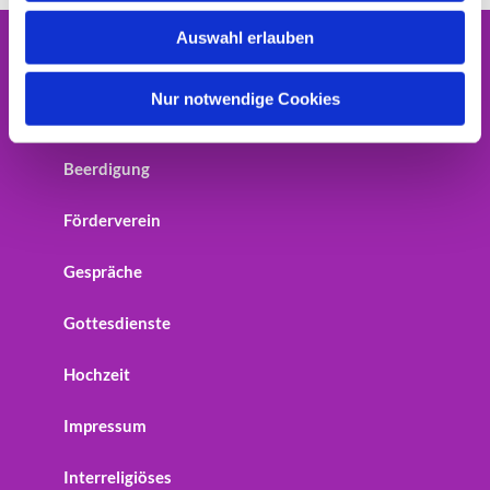
w
Auswahl erlauben
a
Home
h
l
Nur notwendige Cookies
Startseite
Beerdigung
Förderverein
Gespräche
Gottesdienste
Hochzeit
Impressum
Interreligiöses