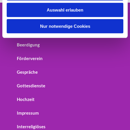
w
Auswahl erlauben
a
Home
h
l
Nur notwendige Cookies
Startseite
Beerdigung
Förderverein
Gespräche
Gottesdienste
Hochzeit
Impressum
Interreligiöses