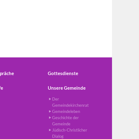
präche
Gottesdienste
fe
Unsere Gemeinde
Der
Gemeindekirchenrat
Gemeindeleben
Geschichte der
Gemeinde
Jüdisch-Christlicher
Dialog