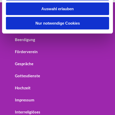
w
Auswahl erlauben
a
Home
h
l
Nur notwendige Cookies
Startseite
Beerdigung
Förderverein
Gespräche
Gottesdienste
Hochzeit
Impressum
Interreligiöses