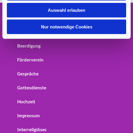
w
Auswahl erlauben
a
Home
h
l
Nur notwendige Cookies
Startseite
Beerdigung
Förderverein
Gespräche
Gottesdienste
Hochzeit
Impressum
Interreligiöses