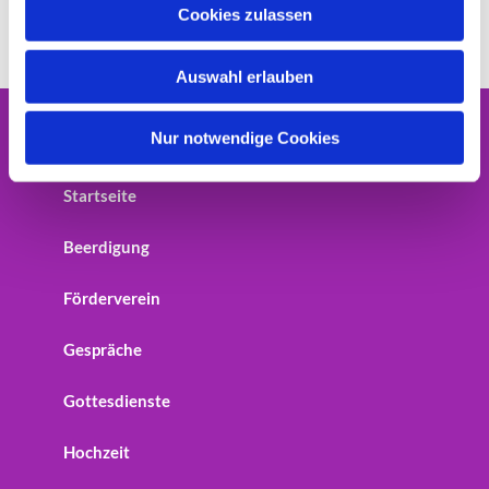
u
Cookies zulassen
s
w
Auswahl erlauben
a
h
l
Nur notwendige Cookies
Home
Startseite
Beerdigung
Förderverein
Gespräche
Gottesdienste
Hochzeit