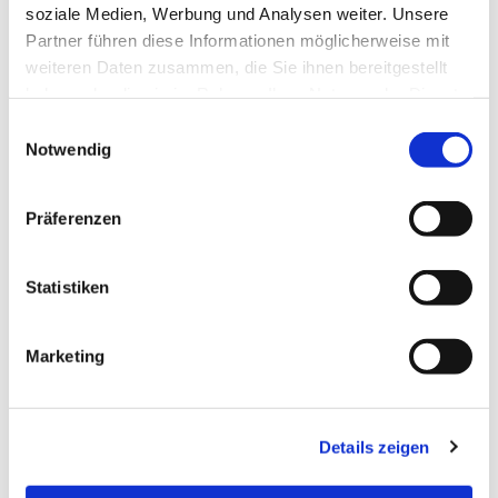
soziale Medien, Werbung und Analysen weiter. Unsere
interessieren
Partner führen diese Informationen möglicherweise mit
weiteren Daten zusammen, die Sie ihnen bereitgestellt
haben oder die sie im Rahmen Ihrer Nutzung der Dienste
gesammelt haben.
E
Notwendig
i
n
w
Präferenzen
i
l
l
Statistiken
i
g
Marketing
u
n
g
Details zeigen
s
a