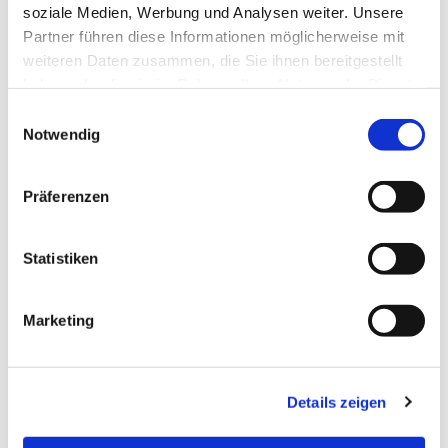
soziale Medien, Werbung und Analysen weiter. Unsere
interessieren
Partner führen diese Informationen möglicherweise mit
weiteren Daten zusammen, die Sie ihnen bereitgestellt
haben oder die sie im Rahmen Ihrer Nutzung der Dienste
gesammelt haben.
E
Notwendig
i
n
w
Präferenzen
i
l
l
Statistiken
i
g
Marketing
u
n
g
Details zeigen
s
a