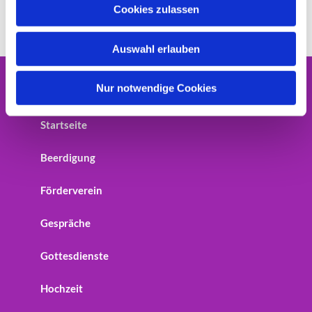
u
Cookies zulassen
s
w
Auswahl erlauben
a
h
l
Nur notwendige Cookies
Home
Startseite
Beerdigung
Förderverein
Gespräche
Gottesdienste
Hochzeit