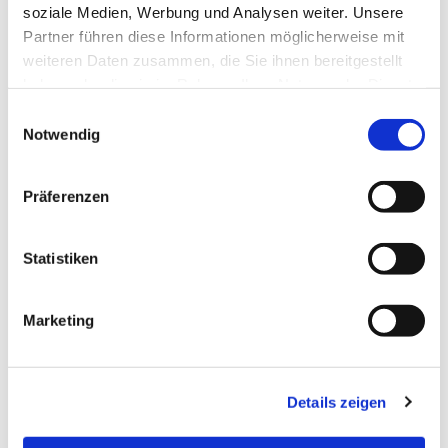
soziale Medien, Werbung und Analysen weiter. Unsere
interessieren
Partner führen diese Informationen möglicherweise mit
weiteren Daten zusammen, die Sie ihnen bereitgestellt
haben oder die sie im Rahmen Ihrer Nutzung der Dienste
gesammelt haben.
E
Notwendig
i
n
w
Präferenzen
i
l
l
Statistiken
i
g
Marketing
u
n
g
Details zeigen
s
a