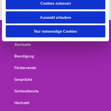
u
Cookies zulassen
s
w
Auswahl erlauben
a
h
l
Nur notwendige Cookies
Home
Startseite
Beerdigung
Förderverein
Gespräche
Gottesdienste
Hochzeit