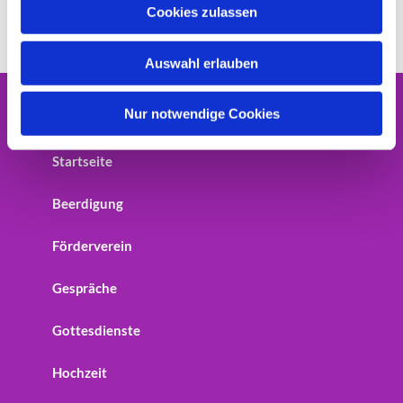
u
Cookies zulassen
s
w
Auswahl erlauben
a
h
l
Nur notwendige Cookies
Home
Startseite
Beerdigung
Förderverein
Gespräche
Gottesdienste
Hochzeit