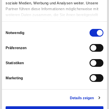
soziale Medien, Werbung und Analysen weiter. Unsere
interessieren
Partner führen diese Informationen möglicherweise mit
weiteren Daten zusammen, die Sie ihnen bereitgestellt
haben oder die sie im Rahmen Ihrer Nutzung der Dienste
gesammelt haben.
E
Notwendig
i
n
w
Präferenzen
i
l
l
Statistiken
i
g
Marketing
u
n
g
Details zeigen
s
a