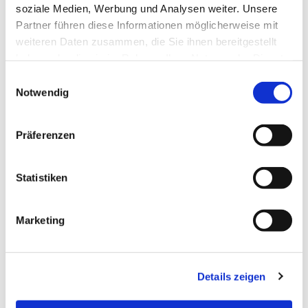
soziale Medien, Werbung und Analysen weiter. Unsere
interessieren
Partner führen diese Informationen möglicherweise mit
weiteren Daten zusammen, die Sie ihnen bereitgestellt
haben oder die sie im Rahmen Ihrer Nutzung der Dienste
gesammelt haben.
E
Notwendig
i
n
w
Präferenzen
i
l
l
Statistiken
i
g
Marketing
u
n
g
Details zeigen
s
a