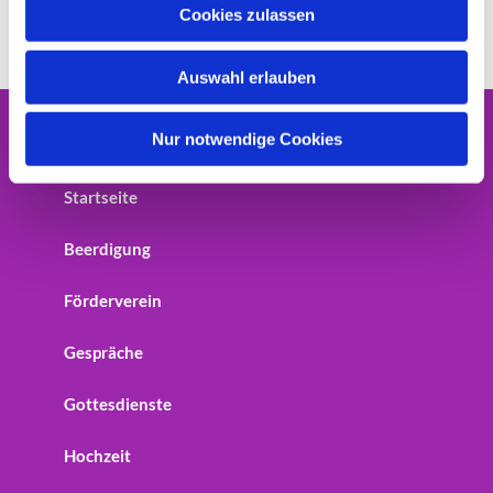
u
Cookies zulassen
s
w
Auswahl erlauben
a
h
l
Nur notwendige Cookies
Home
Startseite
Beerdigung
Förderverein
Gespräche
Gottesdienste
Hochzeit