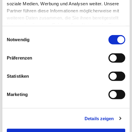
soziale Medien, Werbung und Analysen weiter. Unsere
interessieren
Partner führen diese Informationen möglicherweise mit
weiteren Daten zusammen, die Sie ihnen bereitgestellt
haben oder die sie im Rahmen Ihrer Nutzung der Dienste
gesammelt haben.
E
Notwendig
i
n
w
Präferenzen
i
l
l
Statistiken
i
g
Marketing
u
n
g
Details zeigen
s
a