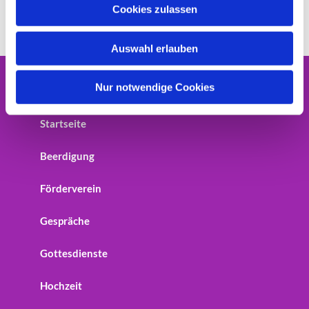
u
Cookies zulassen
s
w
Auswahl erlauben
a
h
l
Nur notwendige Cookies
Home
Startseite
Beerdigung
Förderverein
Gespräche
Gottesdienste
Hochzeit