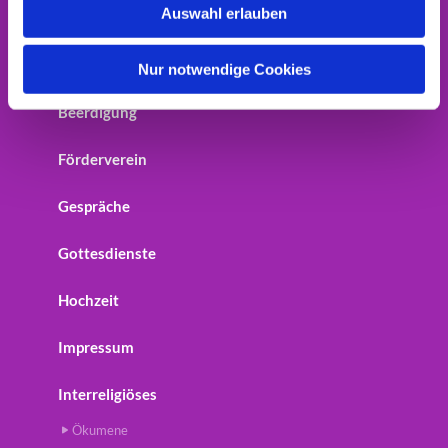
Auswahl erlauben
Home
a
h
Startseite
l
Nur notwendige Cookies
Beerdigung
Förderverein
Gespräche
Gottesdienste
Hochzeit
Impressum
Interreligiöses
Ökumene