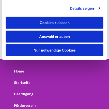
g
Details zeigen
s
a
u
Cookies zulassen
s
w
Auswahl erlauben
a
h
l
Nur notwendige Cookies
Home
Startseite
Beerdigung
Förderverein