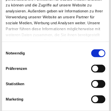
zu können und die Zugriffe auf unsere Website zu
analysieren. Außerdem geben wir Informationen zu Ihrer
Verwendung unserer Website an unsere Partner für
soziale Medien, Werbung und Analysen weiter. Unsere
Partner führen diese Informationen möglicherweise mit
weiteren Daten zusammen, die Sie ihnen bereitgestellt
Dies könnte Sie auch
haben oder die sie im Rahmen Ihrer Nutzung der Dienste
interessieren
gesammelt haben.
E
Notwendig
i
n
w
Präferenzen
i
l
l
Statistiken
i
g
Marketing
u
n