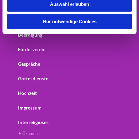
Auswahl erlauben
Home
a
h
Startseite
l
Nur notwendige Cookies
Beerdigung
Förderverein
Gespräche
Gottesdienste
Hochzeit
Impressum
Interreligiöses
Ökumene