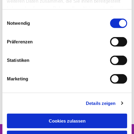
weiteren Daten zusammen, die Sie ihnen bereitgestellt
haben oder die sie im Rahmen Ihrer Nutzung der Dienste
gesammelt haben.
E
Notwendig
i
n
w
Präferenzen
i
l
l
Statistiken
i
g
Marketing
u
n
g
Details zeigen
s
a
u
Cookies zulassen
s
w