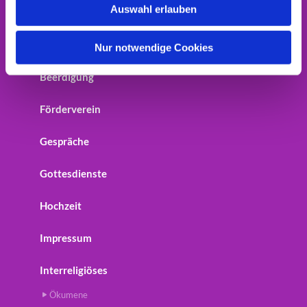
Auswahl erlauben
Home
a
h
Startseite
l
Nur notwendige Cookies
Beerdigung
Förderverein
Gespräche
Gottesdienste
Hochzeit
Impressum
Interreligiöses
Ökumene