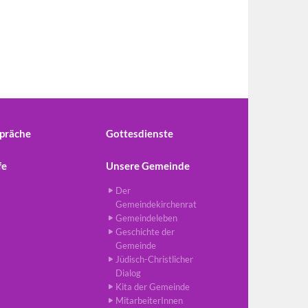
präche
Gottesdienste
fe
Unsere Gemeinde
Der
Gemeindekirchenrat
Gemeindeleben
Geschichte der
Gemeinde
Jüdisch-Christlicher
Dialog
Kita der Gemeinde
MitarbeiterInnen