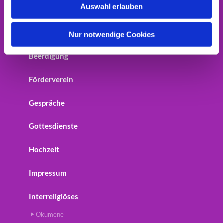
Auswahl erlauben
Home
a
h
Startseite
l
Nur notwendige Cookies
Beerdigung
Förderverein
Gespräche
Gottesdienste
Hochzeit
Impressum
Interreligiöses
Ökumene