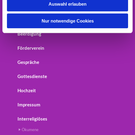
Auswahl erlauben
Home
a
h
Startseite
l
Nur notwendige Cookies
Beerdigung
Förderverein
Gespräche
Gottesdienste
Hochzeit
Impressum
Interreligiöses
Ökumene