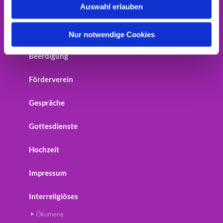
Auswahl erlauben
Home
a
h
Startseite
l
Nur notwendige Cookies
Beerdigung
Förderverein
Gespräche
Gottesdienste
Hochzeit
Impressum
Interreligiöses
Ökumene