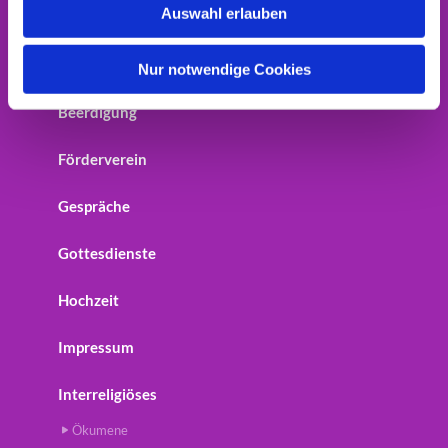
Auswahl erlauben
Home
a
h
Startseite
l
Nur notwendige Cookies
Beerdigung
Förderverein
Gespräche
Gottesdienste
Hochzeit
Impressum
Interreligiöses
Ökumene