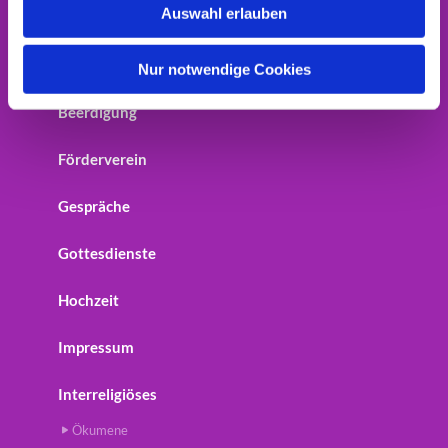
Auswahl erlauben
Home
a
h
Startseite
l
Nur notwendige Cookies
Beerdigung
Förderverein
Gespräche
Gottesdienste
Hochzeit
Impressum
Interreligiöses
Ökumene