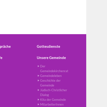
präche
Gottesdienste
fe
Unsere Gemeinde
Der
Gemeindekirchenrat
Gemeindeleben
Geschichte der
Gemeinde
Jüdisch-Christlicher
Dialog
Kita der Gemeinde
MitarbeiterInnen