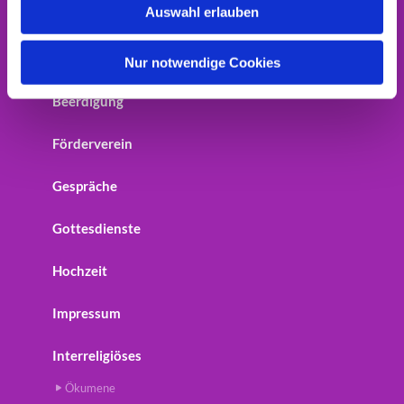
Auswahl erlauben
Home
a
h
Startseite
l
Nur notwendige Cookies
Beerdigung
Förderverein
Gespräche
Gottesdienste
Hochzeit
Impressum
Interreligiöses
Ökumene