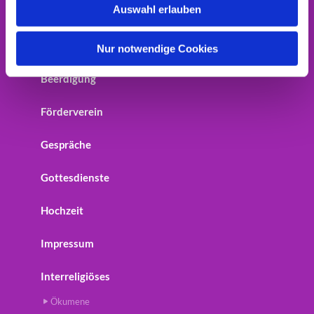
Auswahl erlauben
Home
a
h
Startseite
l
Nur notwendige Cookies
Beerdigung
Förderverein
Gespräche
Gottesdienste
Hochzeit
Impressum
Interreligiöses
Ökumene