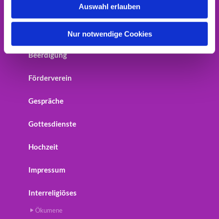
Auswahl erlauben
Home
a
h
Startseite
l
Nur notwendige Cookies
Beerdigung
Förderverein
Gespräche
Gottesdienste
Hochzeit
Impressum
Interreligiöses
Ökumene