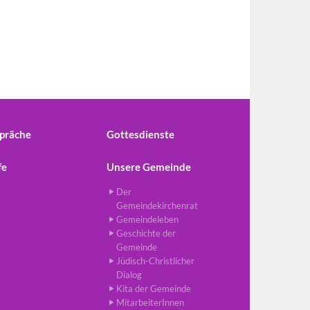
präche
Gottesdienste
fe
Unsere Gemeinde
Der
Gemeindekirchenrat
Gemeindeleben
Geschichte der
Gemeinde
Jüdisch-Christlicher
Dialog
Kita der Gemeinde
MitarbeiterInnen