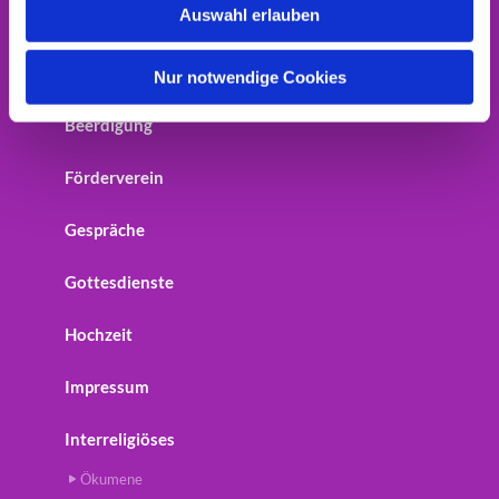
Auswahl erlauben
Home
a
h
Startseite
l
Nur notwendige Cookies
Beerdigung
Förderverein
Gespräche
Gottesdienste
Hochzeit
Impressum
Interreligiöses
Ökumene