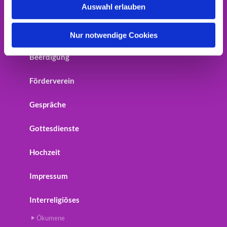
Auswahl erlauben
Home
a
h
Startseite
l
Nur notwendige Cookies
Beerdigung
Förderverein
Gespräche
Gottesdienste
Hochzeit
Impressum
Interreligiöses
Ökumene