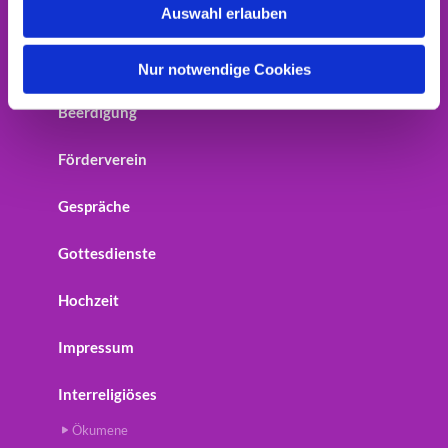
Auswahl erlauben
Home
a
h
Startseite
l
Nur notwendige Cookies
Beerdigung
Förderverein
Gespräche
Gottesdienste
Hochzeit
Impressum
Interreligiöses
Ökumene