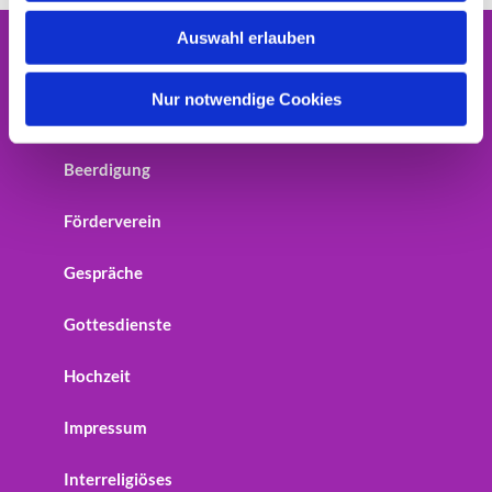
w
Auswahl erlauben
a
Home
h
l
Nur notwendige Cookies
Startseite
Beerdigung
Förderverein
Gespräche
Gottesdienste
Hochzeit
Impressum
Interreligiöses