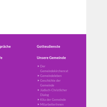
präche
Gottesdienste
fe
Unsere Gemeinde
Der
Gemeindekirchenrat
Gemeindeleben
Geschichte der
Gemeinde
Jüdisch-Christlicher
Dialog
Kita der Gemeinde
MitarbeiterInnen