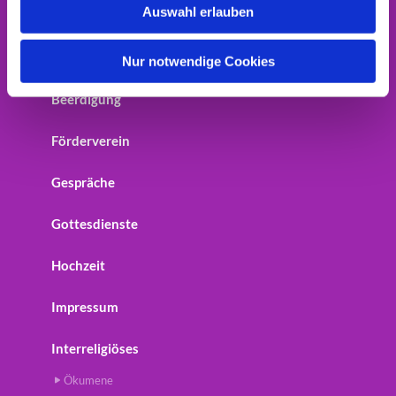
Auswahl erlauben
Home
a
h
Startseite
l
Nur notwendige Cookies
Beerdigung
Förderverein
Gespräche
Gottesdienste
Hochzeit
Impressum
Interreligiöses
Ökumene