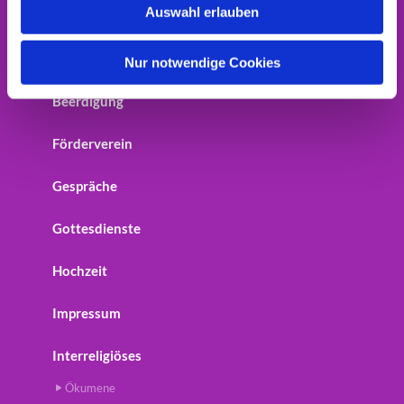
Auswahl erlauben
Home
a
h
Startseite
l
Nur notwendige Cookies
Beerdigung
Förderverein
Gespräche
Gottesdienste
Hochzeit
Impressum
Interreligiöses
Ökumene