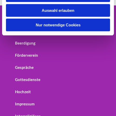
w
Auswahl erlauben
a
h
Home
l
Nur notwendige Cookies
Startseite
Beerdigung
Förderverein
Gespräche
Gottesdienste
Hochzeit
Impressum
Interreligiöses