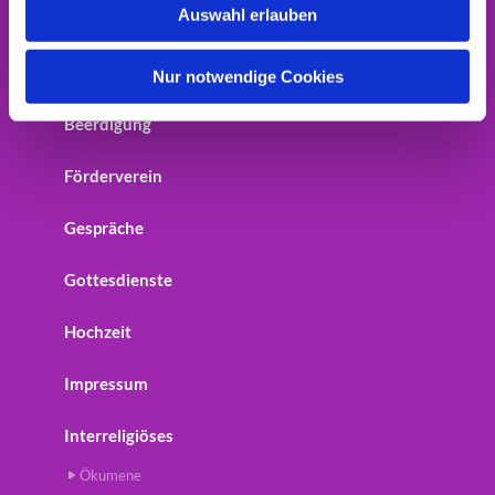
Auswahl erlauben
Home
a
h
Startseite
l
Nur notwendige Cookies
Beerdigung
Förderverein
Gespräche
Gottesdienste
Hochzeit
Impressum
Interreligiöses
Ökumene