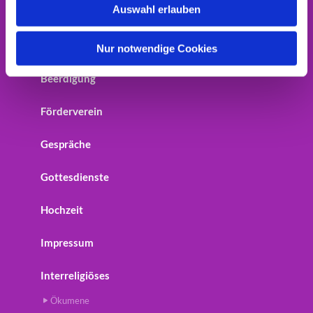
Auswahl erlauben
Home
a
h
Startseite
l
Nur notwendige Cookies
Beerdigung
Förderverein
Gespräche
Gottesdienste
Hochzeit
Impressum
Interreligiöses
Ökumene