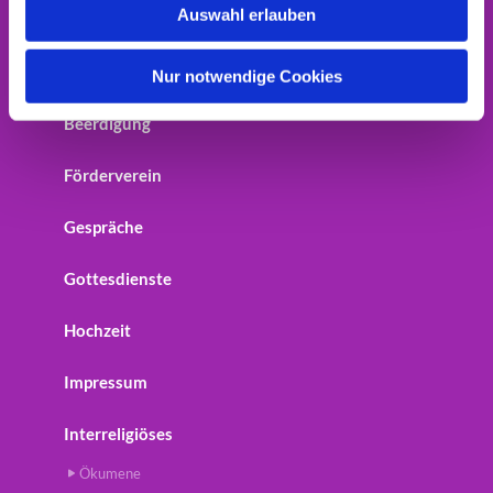
Auswahl erlauben
Home
a
h
Startseite
l
Nur notwendige Cookies
Beerdigung
Förderverein
Gespräche
Gottesdienste
Hochzeit
Impressum
Interreligiöses
Ökumene