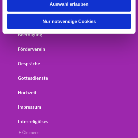
Auswahl erlauben
Home
a
h
Startseite
l
Nur notwendige Cookies
Beerdigung
Förderverein
Gespräche
Gottesdienste
Hochzeit
Impressum
Interreligiöses
Ökumene